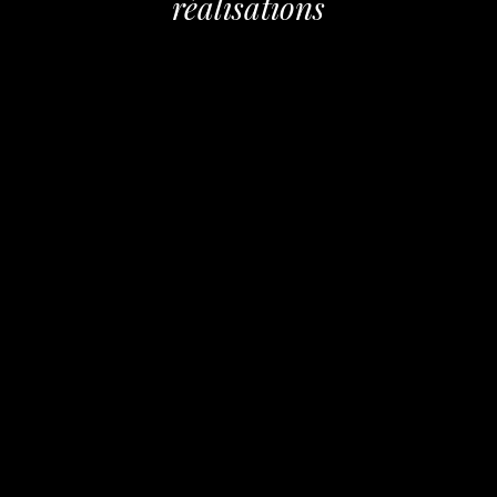
réalisations
Mourn Baby
Mourn