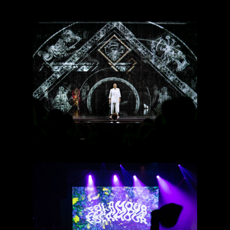
Satyagraha
Folamour