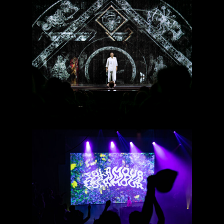
Satyagraha
Folamour